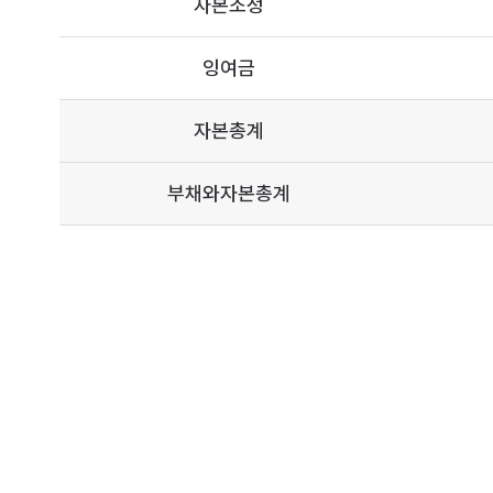
자본조정
잉여금
자본총계
부채와자본총계