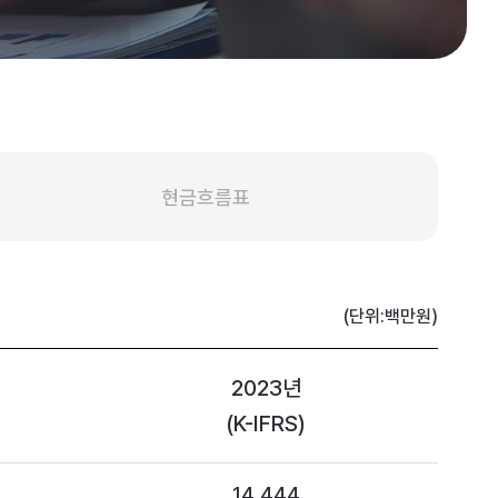
현금흐름표
(단위:백만원)
2023년
(K-IFRS)
14,444