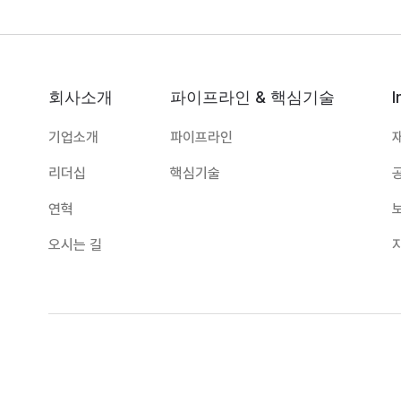
회사소개
파이프라인 & 핵심기술
I
기업소개
파이프라인
리더십
핵심기술
연혁
오시는 길
대표:
하경식
TEL:
031-8067-8172
E-mail:
imbiologi
주소:
경기도 수원시 영통구 창룡대로 260, 광교 센트럴비즈타워 1