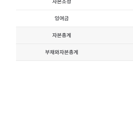
자본조정
잉여금
자본총계
부채와자본총계