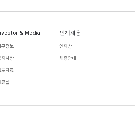
nvestor & Media
인재채용
재무정보
인재상
공지사항
채용안내
보도자료
자료실
cs@imbiologics.com
1층