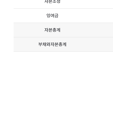
자본조정
잉여금
자본총계
부채와자본총계