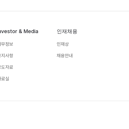
nvestor & Media
인재채용
재무정보
인재상
공지사항
채용안내
보도자료
자료실
cs@imbiologics.com
1층