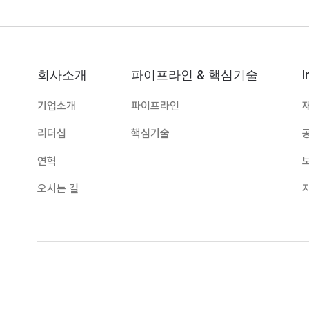
회사소개
파이프라인 & 핵심기술
I
기업소개
파이프라인
리더십
핵심기술
연혁
오시는 길
대표:
하경식
TEL:
031-8067-8172
E-mail:
imbiologi
주소:
경기도 수원시 영통구 창룡대로 260, 광교 센트럴비즈타워 1