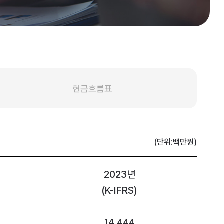
현금흐름표
(단위:백만원)
2023년
(K-IFRS)
14,444