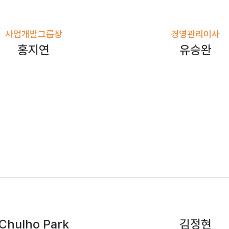
사업개발그룹장
경영관리이사
홍지연
유승완
Chulho Park
김정현