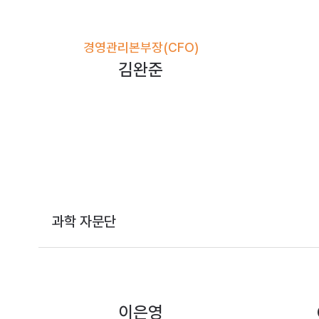
경영관리본부장(CFO)
김완준
과학
자문단
이은영