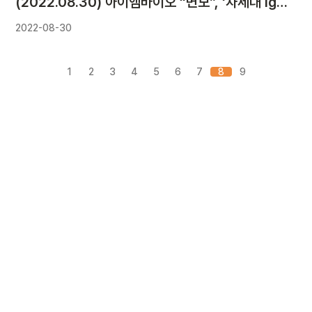
(2022.08.30) 아이엠바이오 “변모”, ‘차세대 IgM 플랫폼’ 확장성은
2022-08-30
1
2
3
4
5
6
7
8
9