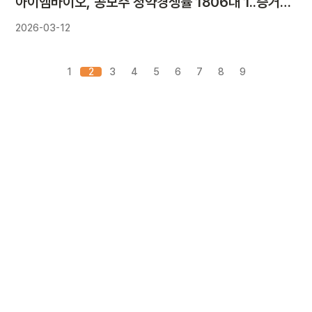
아이엠바이오, 공모주 청약경쟁률 1806대 1..증거금 11.7조
2026-03-12
1
2
3
4
5
6
7
8
9