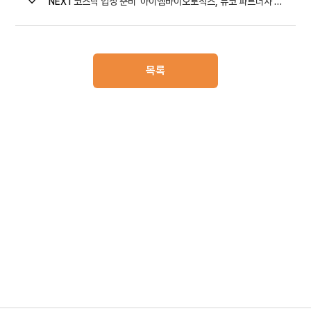
NEXT
코스닥 입성 준비’ 아이엠바이오로직스, 뉴코 파트너사 2상...
목록