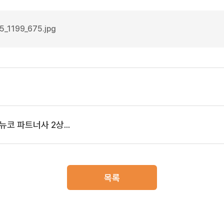
_1199_675.jpg
코 파트너사 2상...
목록