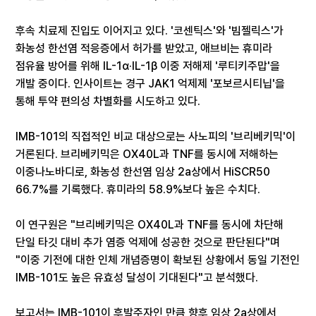
후속 치료제 진입도 이어지고 있다. '코센틱스'와 '빔젤릭스'가
화농성 한선염 적응증에서 허가를 받았고, 애브비는 휴미라
점유율 방어를 위해 IL-1α·IL-1β 이중 저해제 '루티키주맙'을
개발 중이다. 인사이트는 경구 JAK1 억제제 '포보르시티닙'을
통해 투약 편의성 차별화를 시도하고 있다.
IMB-101의 직접적인 비교 대상으로는 사노피의 '브리베키믹'이
거론된다. 브리베키믹은 OX40L과 TNF를 동시에 저해하는
이중나노바디로, 화농성 한선염 임상 2a상에서 HiSCR50
66.7%를 기록했다. 휴미라의 58.9%보다 높은 수치다.
이 연구원은 "브리베키믹은 OX40L과 TNF를 동시에 차단해
단일 타깃 대비 추가 염증 억제에 성공한 것으로 판단된다"며
"이중 기전에 대한 인체 개념증명이 확보된 상황에서 동일 기전인
IMB-101도 높은 유효성 달성이 기대된다"고 분석했다.
보고서는 IMB-101이 후발주자인 만큼 향후 임상 2a상에서