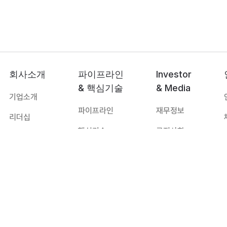
회사소개
파이프라인
Investor
& 핵심기술
& Media
기업소개
파이프라인
재무정보
리더십
핵심기술
공지사항
연혁
보도자료
오시는 길
자료실
대표:
하경식
TEL:
031-8067-8172
E-mail:
imbiologics@imbiologics.com
주소:
경기도 수원시 영통구 창룡대로 260, 광교 센트럴비즈타워 11층