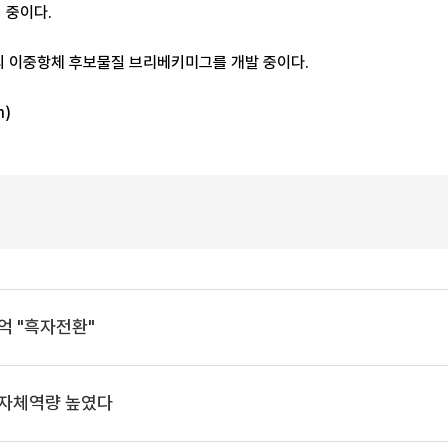
행 중이다.
의 이중항체 후보물질 브리베키미그를 개발 중이다.
m)
7억 "흑자전환"
 자체역량 높였다