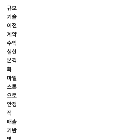
규모
기술
이전
계약
수익
실현
본격
화
마일
스톤
으로
안정
적
매출
기반
및