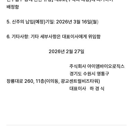
배정함
5.
신주의 납입
(
예정
)
기일
: 2026
년
3
월
16
일
(월
)
6.
기타사항
:
기타 세부사항은 대표이사에게 위임함
2026
년
2
월
27
일
주식회사 아이엠바이오로직스
경기도 수원시 영통구
창룡대로
260, 11
층
(
이의동
,
광교센트럴비즈타워
)
대표이사
하 경 식