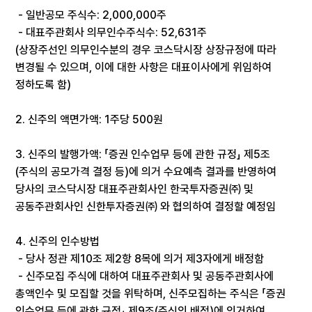
-
일반공모 주식수
: 2,000,000
주
-
대표주관회사 의무인수주식수
: 52,631
주
(
상장주선인 의무인수분의 경우 코스닥시장 상장규정에 따라
변경될 수 있으며
,
이에 대한 사항은 대표이사에게 위임하여
정하도록 함
)
2.
신주의 액면가액
: 1
주당
500
원
3.
신주의 발행가액
:
「증권 인수업무 등에 관한 규정」 제
5
조
(
주식의 공모가격 결정 등
)
에 의거 수요예측 결과를 반영하여
당사의 코스닥시장 대표주관회사인 한국투자증권㈜ 및
공동주관회사인 신한투자증권㈜ 와
협의하여 결정할 예정임
4.
신주의 인수방법
-
당사 정관 제
10
조 제
2
항
8
목에 의거 제
3
자에게 배정함
-
신주모집 주식에 대하여 대표주관회사 및 공동주관회사에
총액인수 및 모집할 것을 위탁하며
,
신주모집하는 주식은 「증권
인수업무 등에 관한 규정」 제
9
조
(
주식의 배정
)
에 의거하여