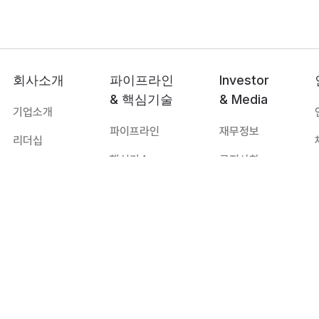
회사소개
파이프라인
Investor
& 핵심기술
& Media
기업소개
파이프라인
재무정보
리더십
핵심기술
공지사항
연혁
보도자료
오시는 길
자료실
대표:
하경식
TEL:
031-8067-8172
E-mail:
imbiologics@imbiologics.com
주소:
경기도 수원시 영통구 창룡대로 260, 광교 센트럴비즈타워 11층
Copyright ⓒ IMBiologics Corp. All Rights Reserved.