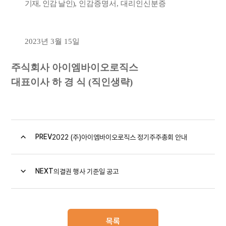
기재
,
인감 날인
)
,
인감증명서
,
대리인신분증
2023
년
3
월
15
일
주식회사 아이엠바이오로직스
대표이사 하 경 식
(
직인생략
)
PREV
2022 (주)아이엠바이오로직스 정기주주총회 안내
NEXT
의결권 행사 기준일 공고
목록