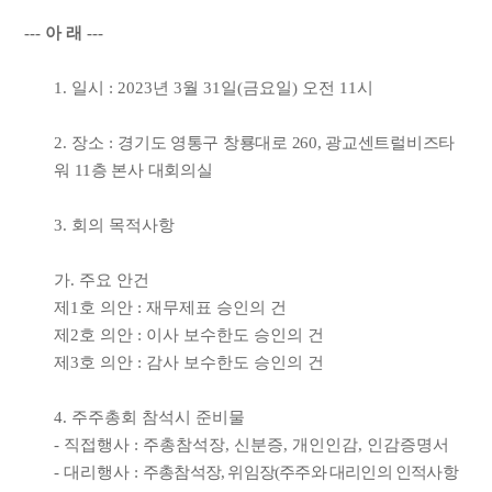
---
아 래
---
1.
일시
: 2023
년
3
월
31
일
(
금요일
)
오전
11
시
2.
장소
:
경기도 영통구 창룡대로
260,
광교센트럴비즈타
워
11
층 본사 대회의실
3.
회의 목적사항
가
.
주요 안건
제
1
호 의안
:
재무제표 승인의 건
제
2
호 의안
:
이사 보수한도 승인의 건
제
3
호 의안
:
감사 보수한도 승인의 건
4.
주주총회 참석시 준비물
-
직접행사
:
주총참석장
,
신분증
,
개인인감
,
인감증명서
-
대리행사
:
주총참석장
,
위임장
(
주주와 대리인의 인적사항