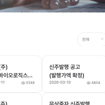
(주)
신주발행 공고
바이오로직스
(발행가액 확정)
-11
2026-03-10
주총회 안내
5348
4804
(주)
무상증자 신주발행