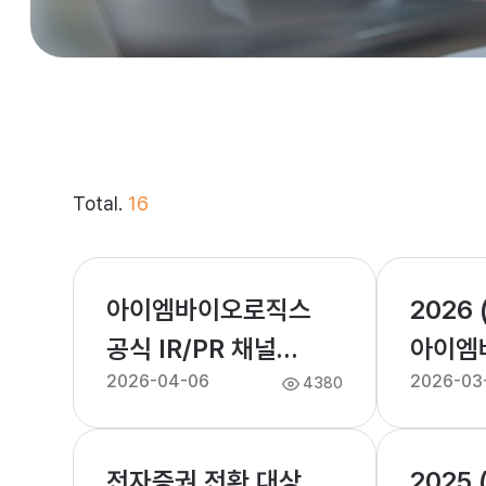
Total.
16
아이엠바이오로직스
2026 
공식 IR/PR 채널
아이엠
2026-04-06
2026-03
(텔레그램) 개설 안내
정기주
4380
전자증권 전환 대상
2025 