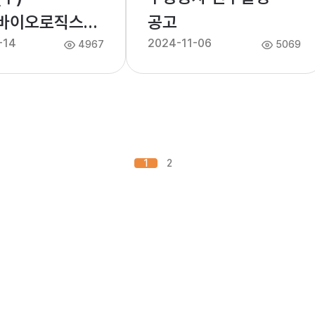
바이오로직스
공고
-14
2024-11-06
주총회 안내
4967
5069
1
2