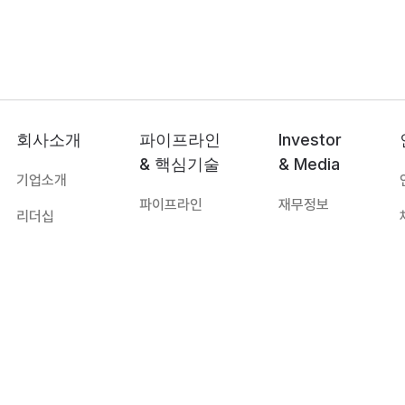
회사소개
파이프라인
Investor
& 핵심기술
& Media
기업소개
파이프라인
재무정보
리더십
핵심기술
공지사항
연혁
보도자료
오시는 길
자료실
대표:
하경식
TEL:
031-8067-8172
E-mail:
imbiologics@imbiologics.com
주소:
경기도 수원시 영통구 창룡대로 260, 광교 센트럴비즈타워 11층