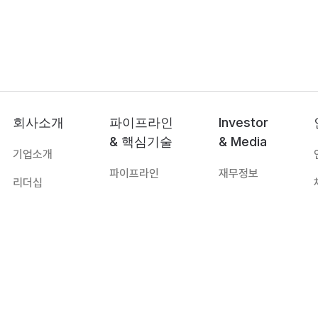
회사소개
파이프라인
Investor
& 핵심기술
& Media
기업소개
파이프라인
재무정보
리더십
핵심기술
공지사항
연혁
보도자료
오시는 길
자료실
대표:
하경식
TEL:
031-8067-8172
E-mail:
imbiologics@imbiologics.com