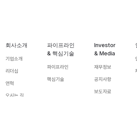
회사소개
파이프라인
Investor
& 핵심기술
& Media
기업소개
파이프라인
재무정보
리더십
핵심기술
공지사항
연혁
보도자료
오시는 길
자료실
대표:
하경식
TEL:
031-8067-8172
E-mail:
imbiologics@imbiologics.com
주소:
경기도 수원시 영통구 창룡대로 260, 광교 센트럴비즈타워 11층